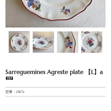
Sarreguemines Agreste plate 【L】a
型番：24b7a