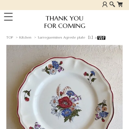
THANK YOU
FOR COMING
TOP
Kitchen
Sarreguemines Agreste plate 【L】a