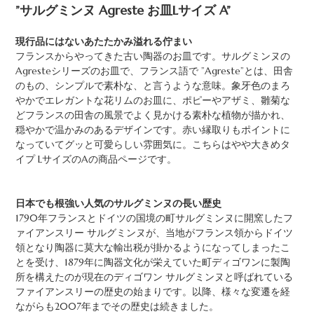
”サルグミンヌ Agreste お皿Lサイズ A”
現行品にはないあたたかみ溢れる佇まい
フランスからやってきた古い陶器のお皿です。サルグミンヌの
Agresteシリーズのお皿で、フランス語で ”Agreste”とは、田舎
のもの、シンプルで素朴な、と言うような意味。象牙色のまろ
やかでエレガントな花リムのお皿に、ポピーやアザミ、雛菊な
どフランスの田舎の風景でよく見かける素朴な植物が描かれ、
穏やかで温かみのあるデザインです。赤い縁取りもポイントに
なっていてグッと可愛らしい雰囲気に。こちらはやや大きめタ
イプ LサイズのAの商品ページです。
日本でも根強い人気のサルグミンヌの長い歴史
1790年フランスとドイツの国境の町サルグミンヌに開窯したフ
ァイアンスリー サルグミンヌが、当地がフランス領からドイツ
領となり陶器に莫大な輸出税が掛かるようになってしまったこ
とを受け、1879年に陶器文化が栄えていた町ディゴワンに製陶
所を構えたのが現在のディゴワン サルグミンヌと呼ばれている
ファイアンスリーの歴史の始まりです。以降、様々な変遷を経
ながらも2007年までその歴史は続きました。