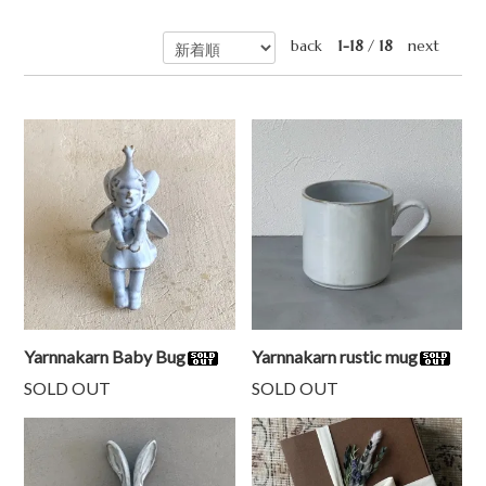
back
1-18
/
18
next
Yarnnakarn Baby Bug
Yarnnakarn rustic mug
SOLD OUT
SOLD OUT