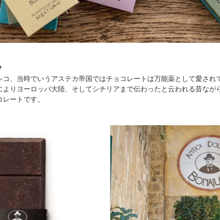
？
シコ、当時でいうアステカ帝国ではチョコレートは万能薬として愛され
によりヨーロッパ大陸、そしてシチリアまで伝わったと云われる昔なが
コレートです。