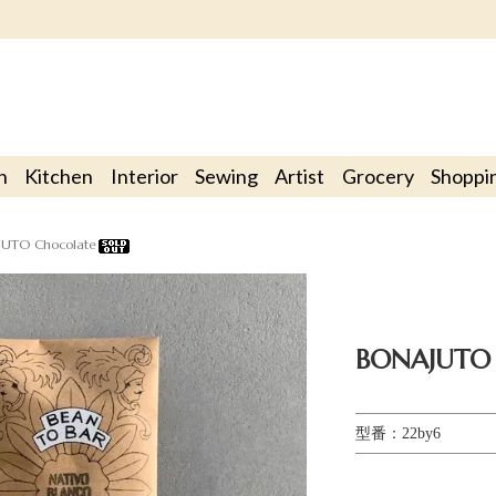
n
Kitchen
Interior
Sewing
Artist
Grocery
Shoppi
UTO Chocolate
BONAJUTO 
型番：22by6