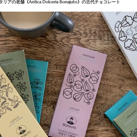
の老舗《Antica Dolceria Bonajuto》の古代チョコレート