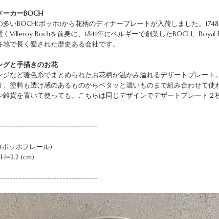
ーカーBOCH
多いBOCH(ボッホ)から花柄のディナープレートが入荷しました。174
illeroy Bochを前身に、1841年にベルギーで創業したBOCH、Royal
各地で長く愛された歴史ある会社です。
ングと手描きのお花
ンジなど暖色系でまとめられたお花柄が温かみ溢れるデザートプレート
り、塗料も透け感のあるものからベタッと濃いものまで組み合わせて使
や雑貨を置いて使っても。こちらは同じデザインでデザートプレート２
。
----------------------------------
ES(ボッホフレール)
=2.2 (cm)
----------------------------------