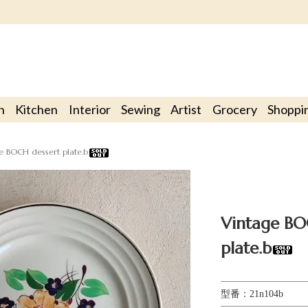
n
Kitchen
Interior
Sewing
Artist
Grocery
Shoppi
e BOCH dessert plate.b
Vintage BO
plate.b
型番：21n104b