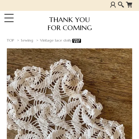
THANK YOU
FOR COMING
TOP
Sewing
Vintage lace doily