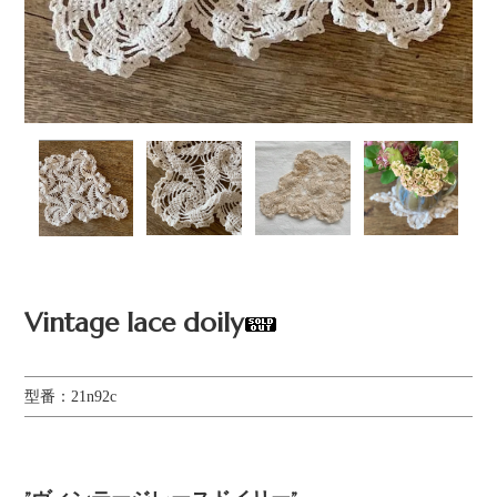
Vintage lace doily
型番：21n92c