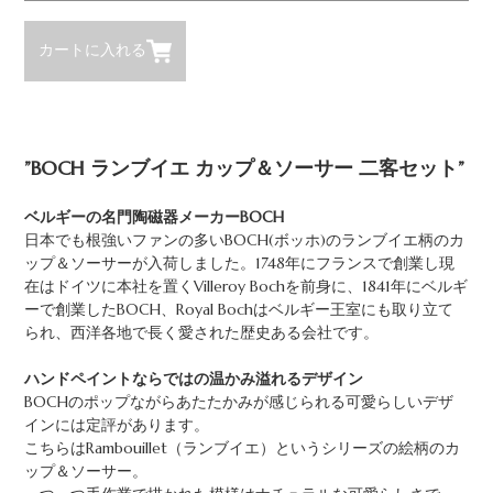
カートに入れる
”BOCH ランブイエ カップ＆ソーサー 二客セット”
ベルギーの名門陶磁器メーカーBOCH
日本でも根強いファンの多いBOCH(ボッホ)のランブイエ柄のカ
ップ＆ソーサーが入荷しました。1748年にフランスで創業し現
在はドイツに本社を置くVilleroy Bochを前身に、1841年にベルギ
ーで創業したBOCH、Royal Bochはベルギー王室にも取り立て
られ、西洋各地で長く愛された歴史ある会社です。
ハンドペイントならではの温かみ溢れるデザイン
BOCHのポップながらあたたかみが感じられる可愛らしいデザ
インには定評があります。
こちらはRambouillet（ランブイエ）というシリーズの絵柄のカ
ップ＆ソーサー。