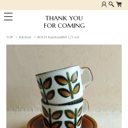
THANK YOU
FOR COMING
TOP
Kitchen
BOCH Rambouillet C/S set