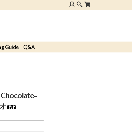
ng Guide
Q&A
Chocolate-
オ