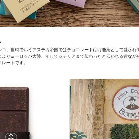
？
シコ、当時でいうアステカ帝国ではチョコレートは万能薬として愛され
によりヨーロッパ大陸、そしてシチリアまで伝わったと云われる昔なが
コレートです。