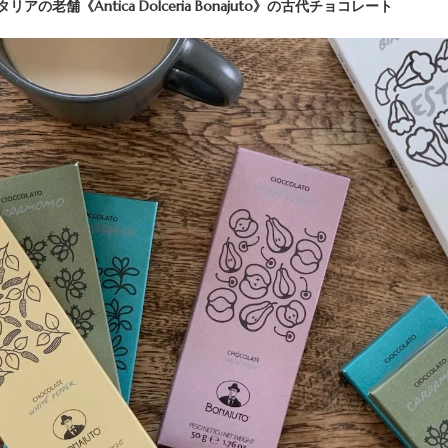
の老舗《Antica Dolceria Bonajuto》の古代チョコレート