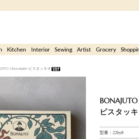
n
Kitchen
Interior
Sewing
Artist
Grocery
Shoppi
JUTO Chocolate-ピスタッキオ
BONAJUTO 
ピスタッキ
型番：22by8